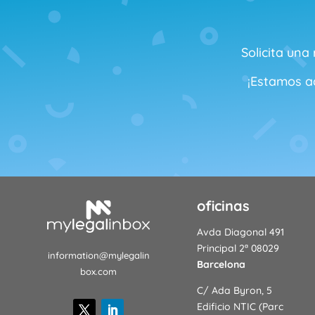
Solicita una
¡Estamos aq
oficinas
Avda Diagonal 491
Principal 2ª 08029
information@mylegalin
Barcelona
box.com
C/ Ada Byron, 5
Edificio NTIC (Parc