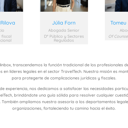
Rilova
Júlia Forn
Tomeu 
cio
Abogada Senior
Abo
 fiscal
Dº Público y Sectores
Of Counse
acional
Regulados
inbox, transcendemos la función tradicional de los profesionales d
s en líderes legales en el sector TravelTech. Nuestra misión es man
para protegerte de complicaciones jurídicas y fiscales.
de experiencia, nos dedicamos a satisfacer las necesidades particu
lTech, brindándote una guía sólida para resolver cualquier cuestión
a. También ampliamos nuestra asesoría a los departamentos legale
organizaciones, fortaleciendo tu camino hacia el éxito.