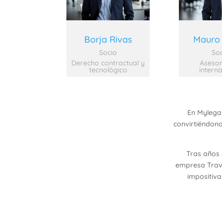
Borja Rivas
Mauro 
Socio
So
Derecho contractual y
Asesor
tecnológico
intern
En Mylegal
convirtiéndono
Tras años 
empresa Trave
impositiv