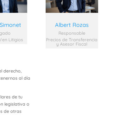
Simonet
Albert Rozas
gado
Responsable
l
en Litigios
Precios de Transferencia
y Asesor Fiscal
el derecho,
tenernos al día
lares de tu
 legislativa o
s de otras