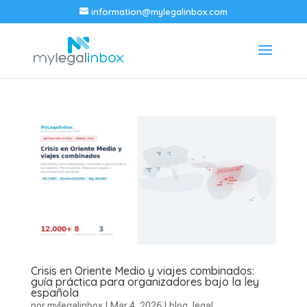
information@mylegalinbox.com
Crisis en Oriente Medio y viajes combinados:
guía práctica para organizadores bajo la ley
española
por
mylegalinbox
|
Mar 4, 2026
|
blog
,
legal